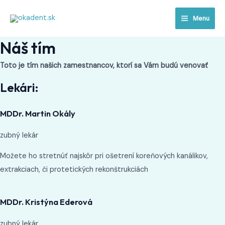
Přeskočit
Main
Menu
na
Menu
obsah
Náš tím
Toto je tím našich zamestnancov, ktorí sa Vám budú venovať
Lekári:
MDDr. Martin Okály
zubný lekár
Možete ho stretnúť najskôr pri ošetrení koreňových kanálikov,
extrakciach, či protetických rekonštrukciách
MDDr. Kristýna Ederová
zubný lekár